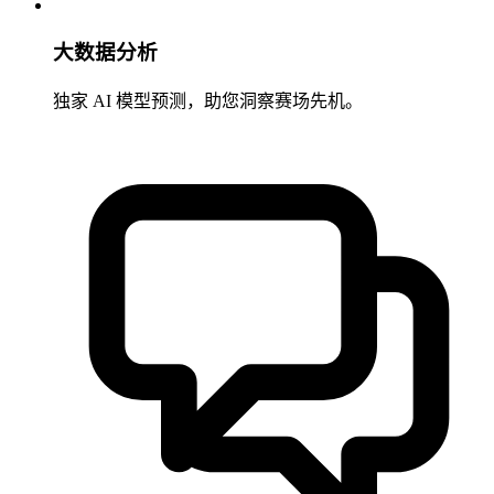
大数据分析
独家 AI 模型预测，助您洞察赛场先机。