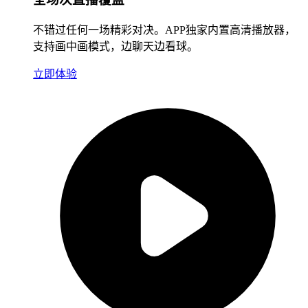
不错过任何一场精彩对决。APP独家内置高清播放器，
支持画中画模式，边聊天边看球。
立即体验