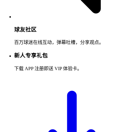
球友社区
百万球迷在线互动，弹幕吐槽，分享观点。
新人专享礼包
下载 APP 注册即送 VIP 体验卡。