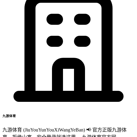
九游体育
九游体育 (JiuYouYunYouXiWangYeBan) 📢 官方正版九游体