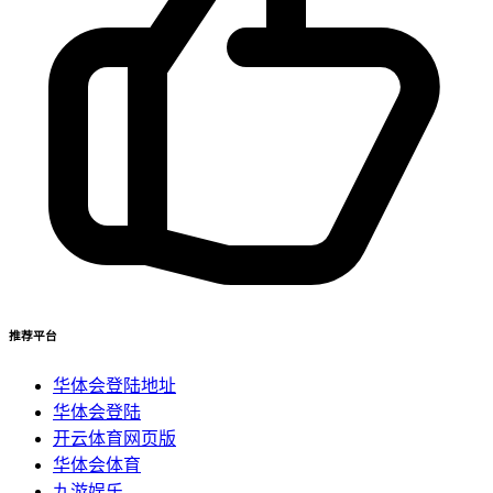
推荐平台
华体会登陆地址
华体会登陆
开云体育网页版
华体会体育
九游娱乐