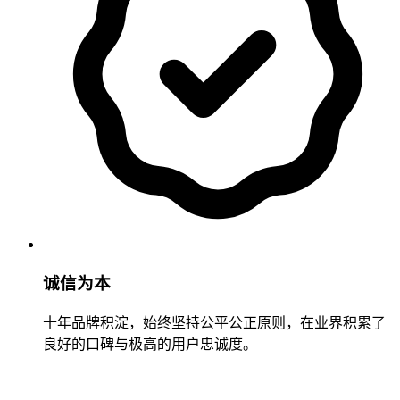
诚信为本
十年品牌积淀，始终坚持公平公正原则，在业界积累了
良好的口碑与极高的用户忠诚度。