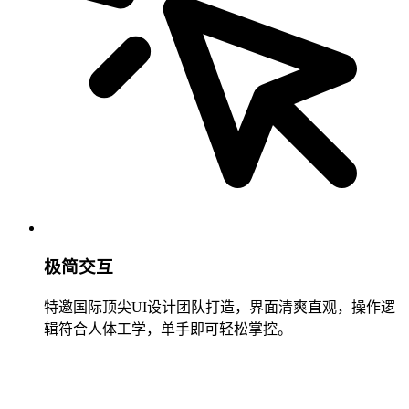
极简交互
特邀国际顶尖UI设计团队打造，界面清爽直观，操作逻
辑符合人体工学，单手即可轻松掌控。